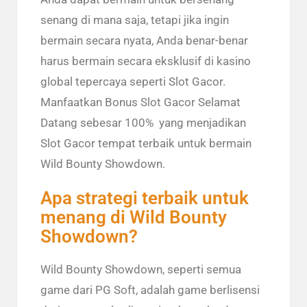
senang di mana saja, tetapi jika ingin
bermain secara nyata, Anda benar-benar
harus bermain secara eksklusif di kasino
global tepercaya seperti Slot Gacor.
Manfaatkan Bonus Slot Gacor Selamat
Datang sebesar 100% yang menjadikan
Slot Gacor tempat terbaik untuk bermain
Wild Bounty Showdown.
Apa strategi terbaik untuk
menang di Wild Bounty
Showdown?
Wild Bounty Showdown, seperti semua
game dari PG Soft, adalah game berlisensi