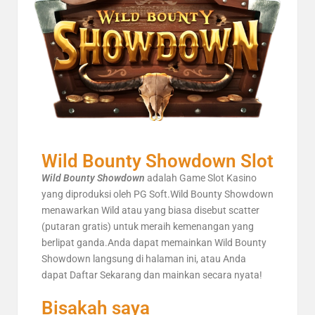
Wild Bounty Showdown Slot
Wild Bounty Showdown
adalah Game Slot Kasino
yang diproduksi oleh PG Soft.Wild Bounty Showdown
menawarkan Wild atau yang biasa disebut scatter
(putaran gratis) untuk meraih kemenangan yang
berlipat ganda.Anda dapat memainkan Wild Bounty
Showdown langsung di halaman ini, atau Anda
dapat Daftar Sekarang dan mainkan secara nyata!
Bisakah saya